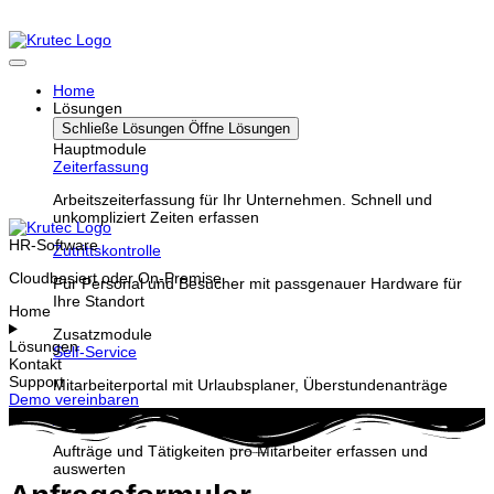
Home
Lösungen
Schließe Lösungen
Öffne Lösungen
Hauptmodule
Zeiterfassung
Arbeitszeiterfassung für Ihr Unternehmen. Schnell und
unkompliziert Zeiten erfassen
HR-Software
Zutrittskontrolle
Cloudbasiert oder On-Premise
Für Personal und Besucher mit passgenauer Hardware für
Ihre Standort
Home
Zusatzmodule
Lösungen
Self-Service
Kontakt
Support
Mitarbeiterportal mit Urlaubsplaner, Überstundenanträge
Demo vereinbaren
Projekte
Aufträge und Tätigkeiten pro Mitarbeiter erfassen und
auswerten