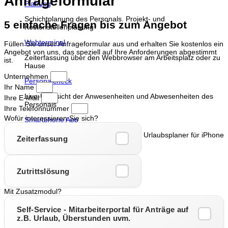
Anfrageformular
Planung
Schichtplanung des Personals. Projekt- und
5 einfache Fragen bis zum Angebot
Kostenstellenplanung
Webterminal
Füllen Sie unser Anfrageformular aus und erhalten Sie kostenlos ein
Angebot von uns, das speziell auf Ihre Anforderungen abgestimmt
Zeiterfassung über den Webbrowser am Arbeitsplatz oder zu
ist.
Hause
Unternehmen
Personalcheck
Ihr Name
Live-Übersicht der Anwesenheiten und Abwesenheiten des
Ihre E-Mail
Personals
Ihre Telefonnummer
Wofür interessieren Sie sich?
Smartphone App
Zeiterfassung, Projekterfassung und Urlaubsplaner für iPhone
Zeiterfassung
& Android
Kontakt
Support
Zutrittslösung
Mit Zusatzmodul?
Self-Service - Mitarbeiterportal für Anträge auf
z.B. Urlaub, Überstunden uvm.