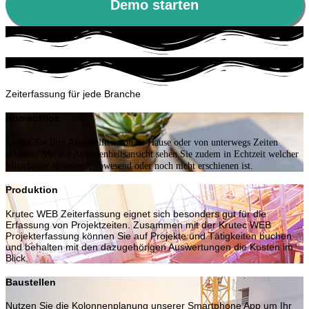
Demo starten
Zeiterfassung für jede Branche
Homeoffice
Lassen Sie Ihre Angestellten von zu Hause oder von unterwegs Zeiten
erfassen. Mit der Anwesenheitsansicht sehen Sie zudem in Echtzeit welcher
Mitarbeiter anwesend, abwesend oder noch nicht erschienen ist.
Produktion
Krutec WEB Zeiterfassung eignet sich besonders gut für die
Erfassung von Projektzeiten. Zusammen mit der Krutec WEB
Projekterfassung können Sie auf Projekte und Tätigkeiten buchen
und behalten mit den dazugehörigen Auswertungen die Kosten im
Blick.
Baustellen
Nutzen Sie die Kolonnenplanung unserer Smartphone App um Ihr