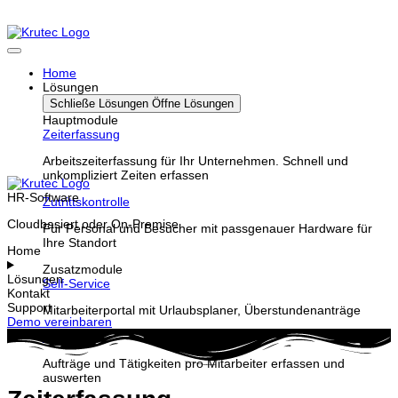
Home
Lösungen
Schließe Lösungen
Öffne Lösungen
Hauptmodule
Zeiterfassung
Arbeitszeiterfassung für Ihr Unternehmen. Schnell und
unkompliziert Zeiten erfassen
HR-Software
Zutrittskontrolle
Cloudbasiert oder On-Premise
Für Personal und Besucher mit passgenauer Hardware für
Ihre Standort
Home
Zusatzmodule
Lösungen
Self-Service
Kontakt
Support
Mitarbeiterportal mit Urlaubsplaner, Überstundenanträge
Demo vereinbaren
Projekte
Aufträge und Tätigkeiten pro Mitarbeiter erfassen und
auswerten