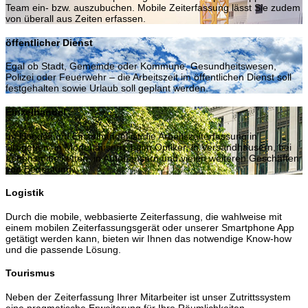
Team ein- bzw. auszubuchen. Mobile Zeiterfassung lässt Sie zudem
von überall aus Zeiten erfassen.
öffentlicher Dienst
Egal ob Stadt, Gemeinde oder Kommune, Gesundheitswesen,
Polizei oder Feuerwehr – die Arbeitszeit im öffentlichen Dienst soll
festgehalten sowie Urlaub soll geplant werden.
Einzelhandel
Im Handel und Einzelhandel ist die Arbeitszeiterfassung in
Drogerien, in Modehäusern, beim Optiker, in Versandhäusern, bei
Lebensmittelketten, in Autohäusern und vielen weiteren Geschäften
von Bedeutung.
Logistik
Durch die mobile, webbasierte Zeiterfassung, die wahlweise mit
einem mobilen Zeiterfassungsgerät oder unserer Smartphone App
getätigt werden kann, bieten wir Ihnen das notwendige Know-how
und die passende Lösung.
Tourismus
Neben der Zeiterfassung Ihrer Mitarbeiter ist unser Zutrittssystem