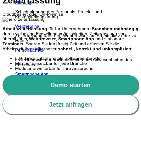
Zeiterfassung
Planung
Schichtplanung des Personals. Projekt- und
Cloudbasiert oder On-Premise
Kostenstellenplanung
Webterminal
Arbeitszeiterfassung
für Ihr Unternehmen.
Branchenunabhängig
durch vielseitige Einstellungsmöglichkeiten. Zeiterfassung von
Zeiterfassung über den Webbrowser am Arbeitsplatz oder zu
überall, über
Webbrowser
,
Smartphone App
und stationäre
Hause
Terminals
. Sparen Sie kurzfristig Zeit und erfassen Sie die
Arbeitszeit Ihrer Mitarbeiter
schnell, korrekt und unkompliziert
.
Personalcheck
30+ Jahre Erfahrung als Softwareentwickler
Live-Übersicht der Anwesenheiten und Abwesenheiten des
Flexibel einsetzbar für jede Branche
Personals
Modular erweiterbar für Ihre Ansprüche
Smartphone App
Zeiterfassung, Projekterfassung und Urlaubsplaner für iPhone
Demo starten
& Android
Kontakt
Support
Jetzt anfragen