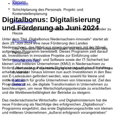
Planung
Allgemein
Schichtplanung des Personals. Projekt- und
Kostenstellenplanung
Digitalbonus: Digitalisierung
Webterminal
und Förderung ab Juni 2024
Zeiterfassung über den Webbrowser am Arbeitsplatz oder zu
Hause
Unter dem Titel „Digitalbonus.Niedersachsen-innovativ“ startet ab
Personalcheck
dem 25. Juni 2024 eine neue Förderung des Landes
Niedersachsen, das Mittel aus einem gemeinsam mit der Nbank
Live-Übersicht der Anwesenheiten und Abwesenheiten des
aufgelegten Programm bereitstellt. Dieses Programm zielt darauf
Personals
ab, Investitionen in innovative Projekte zur Einführung oder
Verbesserung von Hard- und Software sowie der IT-Sicherheit bei
Smartphone App
kleinen und mittleren Unternehmen (KMU) in Niedersachsen zu
fördern. Aber nicht nur die reine Digitalisierung soll eine Förderung
Zeiterfassung, Projekterfassung und Urlaubsplaner für iPhone
erhalten, darüber hinaus können nun auch Investitionen in den Bau
& Android
von E-Ladesäulen gefördert werden, was sowohl für kleine und
Kontakt
mittlere als auch für große Unternehmen von Interesse ist. Ziel des
Support
Programms ist es, die digitale Transformation in Unternehmen zu
beschleunigen, um neue Wertschöpfungspotenziale zu erschließen
und die Wettbewerbsfähigkeit der Betriebe zu steigern.
Das niedersächsische Wirtschafts- und Digitalministerium hat die
neue Förderung als Nachfolge des erfolgreichen „Digitalbonus“-
Programms eingeführt, das erste Digitalisierungsschritte von kleinen
und mittleren Unternehmen „äußerst erfolgreich vorangetrieben“