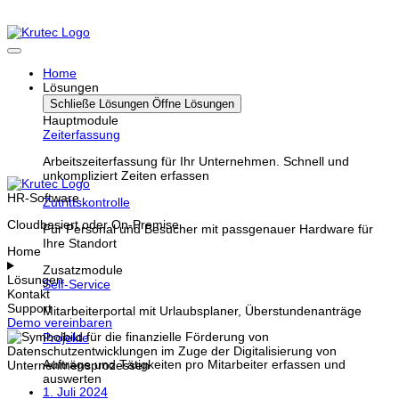
Home
Lösungen
Schließe Lösungen
Öffne Lösungen
Hauptmodule
Zeiterfassung
Arbeitszeiterfassung für Ihr Unternehmen. Schnell und
unkompliziert Zeiten erfassen
HR-Software
Zutrittskontrolle
Cloudbasiert oder On-Premise
Für Personal und Besucher mit passgenauer Hardware für
Ihre Standort
Home
Zusatzmodule
Lösungen
Self-Service
Kontakt
Support
Mitarbeiterportal mit Urlaubsplaner, Überstundenanträge
Demo vereinbaren
Projekte
Aufträge und Tätigkeiten pro Mitarbeiter erfassen und
auswerten
1. Juli 2024