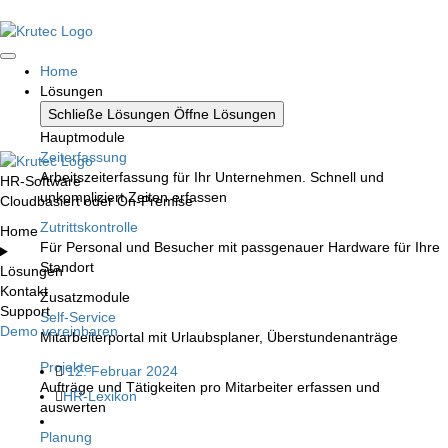
Home
Lösungen
Schließe Lösungen
Öffne Lösungen
Hauptmodule
Zeiterfassung
Arbeitszeiterfassung für Ihr Unternehmen. Schnell und
HR-Software
unkompliziert Zeiten erfassen
Cloudbasiert oder On-Premise
Zutrittskontrolle
Home
Für Personal und Besucher mit passgenauer Hardware für Ihre
Standort
Lösungen
Kontakt
Zusatzmodule
Support
Self-Service
Demo vereinbaren
Mitarbeiterportal mit Urlaubsplaner, Überstundenanträge
Projekte
12. Februar 2024
Aufträge und Tätigkeiten pro Mitarbeiter erfassen und
HR-Lexikon
auswerten
Planung