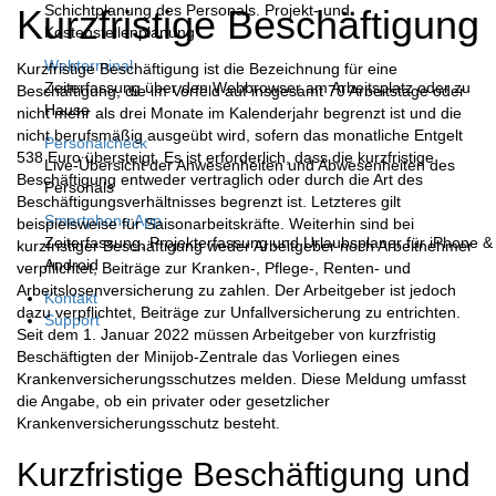
Schichtplanung des Personals. Projekt- und
Kurzfristige Beschäftigung
Kostenstellenplanung
Webterminal
Kurzfristige Beschäftigung ist die Bezeichnung für eine
Zeiterfassung über den Webbrowser am Arbeitsplatz oder zu
Beschäftigung, die im Vorfeld auf insgesamt 70 Arbeitstage oder
Hause
nicht mehr als drei Monate im Kalenderjahr begrenzt ist und die
nicht berufsmäßig ausgeübt wird, sofern das monatliche Entgelt
Personalcheck
538 Euro übersteigt. Es ist erforderlich, dass die kurzfristige
Live-Übersicht der Anwesenheiten und Abwesenheiten des
Beschäftigung entweder vertraglich oder durch die Art des
Personals
Beschäftigungsverhältnisses begrenzt ist. Letzteres gilt
Smartphone App
beispielsweise für Saisonarbeitskräfte. Weiterhin sind bei
Zeiterfassung, Projekterfassung und Urlaubsplaner für iPhone &
kurzfristiger Beschäftigung weder Arbeitgeber noch Arbeitnehmer
Android
verpflichtet, Beiträge zur Kranken-, Pflege-, Renten- und
Arbeitslosenversicherung zu zahlen. Der Arbeitgeber ist jedoch
Kontakt
dazu verpflichtet, Beiträge zur Unfallversicherung zu entrichten.
Support
Seit dem 1. Januar 2022 müssen Arbeitgeber von kurzfristig
Beschäftigten der Minijob-Zentrale das Vorliegen eines
Krankenversicherungsschutzes melden. Diese Meldung umfasst
die Angabe, ob ein privater oder gesetzlicher
Krankenversicherungsschutz besteht.
Kurzfristige Beschäftigung und