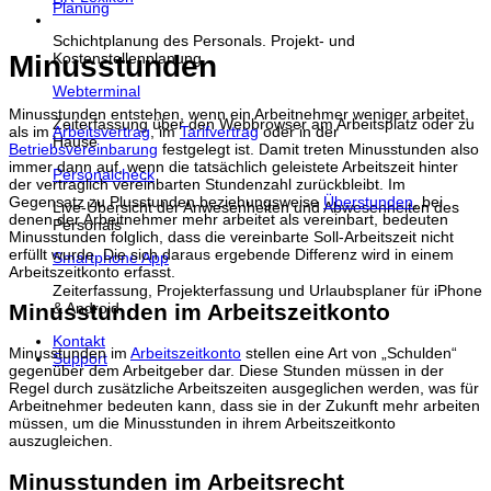
Planung
Schichtplanung des Personals. Projekt- und
Minusstunden
Kostenstellenplanung
Webterminal
Minusstunden entstehen, wenn ein Arbeitnehmer weniger arbeitet,
Zeiterfassung über den Webbrowser am Arbeitsplatz oder zu
als im
Arbeitsvertrag
, im
Tarifvertrag
oder in der
Hause
Betriebsvereinbarung
festgelegt ist. Damit treten Minusstunden also
immer dann auf, wenn die tatsächlich geleistete Arbeitszeit hinter
Personalcheck
der vertraglich vereinbarten Stundenzahl zurückbleibt. Im
Gegensatz zu Plusstunden beziehungsweise
Überstunden
, bei
Live-Übersicht der Anwesenheiten und Abwesenheiten des
denen der Arbeitnehmer mehr arbeitet als vereinbart, bedeuten
Personals
Minusstunden folglich, dass die vereinbarte Soll-Arbeitszeit nicht
erfüllt wurde. Die sich daraus ergebende Differenz wird in einem
Smartphone App
Arbeitszeitkonto erfasst.
Zeiterfassung, Projekterfassung und Urlaubsplaner für iPhone
Minusstunden im Arbeitszeitkonto
& Android
Kontakt
Minusstunden im
Arbeitszeitkonto
stellen eine Art von „Schulden“
Support
gegenüber dem Arbeitgeber dar. Diese Stunden müssen in der
Regel durch zusätzliche Arbeitszeiten ausgeglichen werden, was für
Arbeitnehmer bedeuten kann, dass sie in der Zukunft mehr arbeiten
müssen, um die Minusstunden in ihrem Arbeitszeitkonto
auszugleichen.
Minusstunden im Arbeitsrecht