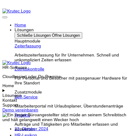
Home
Lösungen
Schließe Lösungen
Öffne Lösungen
Hauptmodule
Zeiterfassung
Arbeitszeiterfassung für Ihr Unternehmen. Schnell und
unkompliziert Zeiten erfassen
HR-Software
Zutrittskontrolle
Cloudbasiert oder On-Premise
Für Personal und Besucher mit passgenauer Hardware für
Ihre Standort
Home
Zusatzmodule
Lösungen
Self-Service
Kontakt
Support
Mitarbeiterportal mit Urlaubsplaner, Überstundenanträge
Demo vereinbaren
Projekte
Aufträge und Tätigkeiten pro Mitarbeiter erfassen und
23. Oktober 2024
auswerten
HR-Lexikon