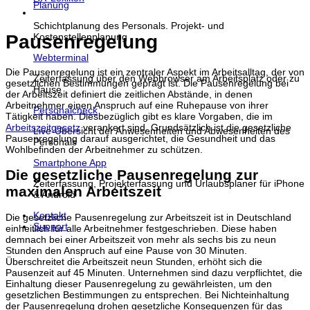
Planung
Schichtplanung des Personals. Projekt- und
Pausenregelung
Kostenstellenplanung
Webterminal
Die Pausenregelung ist ein zentraler Aspekt im Arbeitsalltag, der von
Zeiterfassung über den Webbrowser am Arbeitsplatz oder zu
gesetzlichen Bestimmungen geprägt ist. Die Pausenregelung bei
Hause
der Arbeitszeit definiert die zeitlichen Abstände, in denen
Arbeitnehmer einen Anspruch auf eine Ruhepause von ihrer
Personalcheck
Tätigkeit haben. Diesbezüglich gibt es klare Vorgaben, die im
Arbeitszeitgesetz
verankert sind. Grundsätzlich ist die gesetzliche
Live-Übersicht der Anwesenheiten und Abwesenheiten des
Pausenregelung darauf ausgerichtet, die Gesundheit und das
Personals
Wohlbefinden der Arbeitnehmer zu schützen.
Smartphone App
Die gesetzliche Pausenregelung zur
Zeiterfassung, Projekterfassung und Urlaubsplaner für iPhone
maximalen Arbeitszeit
& Android
Kontakt
Die gesetzliche Pausenregelung zur Arbeitszeit ist in Deutschland
Support
einheitlich für alle Arbeitnehmer festgeschrieben. Diese haben
demnach bei einer Arbeitszeit von mehr als sechs bis zu neun
Stunden den Anspruch auf eine Pause von 30 Minuten.
Überschreitet die Arbeitszeit neun Stunden, erhöht sich die
Pausenzeit auf 45 Minuten. Unternehmen sind dazu verpflichtet, die
Einhaltung dieser Pausenregelung zu gewährleisten, um den
gesetzlichen Bestimmungen zu entsprechen. Bei Nichteinhaltung
der Pausenregelung drohen gesetzliche Konsequenzen für das