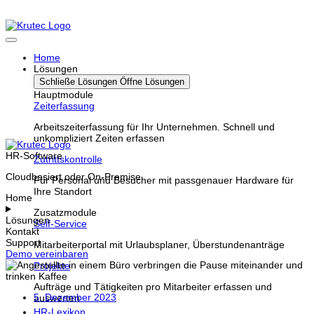
Home
Lösungen
Schließe Lösungen
Öffne Lösungen
Hauptmodule
Zeiterfassung
Arbeitszeiterfassung für Ihr Unternehmen. Schnell und
unkompliziert Zeiten erfassen
HR-Software
Zutrittskontrolle
Cloudbasiert oder On-Premise
Für Personal und Besucher mit passgenauer Hardware für
Ihre Standort
Home
Zusatzmodule
Lösungen
Self-Service
Kontakt
Support
Mitarbeiterportal mit Urlaubsplaner, Überstundenanträge
Demo vereinbaren
Projekte
Aufträge und Tätigkeiten pro Mitarbeiter erfassen und
5. Dezember 2023
auswerten
HR-Lexikon