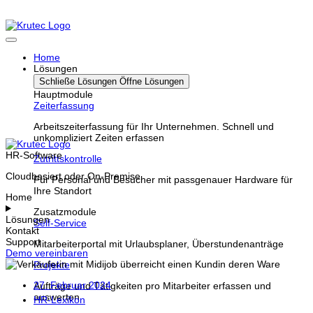
Home
Lösungen
Schließe Lösungen
Öffne Lösungen
Hauptmodule
Zeiterfassung
Arbeitszeiterfassung für Ihr Unternehmen. Schnell und
unkompliziert Zeiten erfassen
HR-Software
Zutrittskontrolle
Cloudbasiert oder On-Premise
Für Personal und Besucher mit passgenauer Hardware für
Ihre Standort
Home
Zusatzmodule
Lösungen
Self-Service
Kontakt
Support
Mitarbeiterportal mit Urlaubsplaner, Überstundenanträge
Demo vereinbaren
Projekte
27. Februar 2024
Aufträge und Tätigkeiten pro Mitarbeiter erfassen und
auswerten
HR-Lexikon