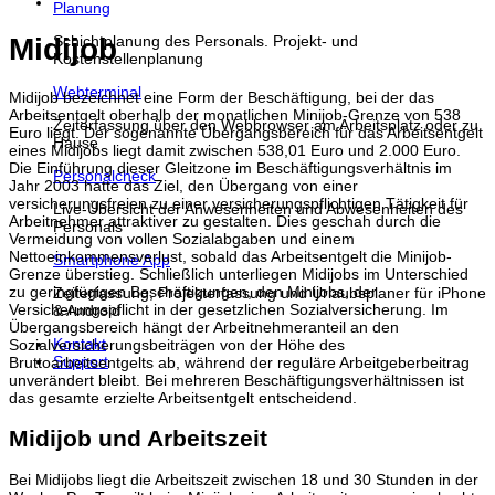
Planung
Midijob
Schichtplanung des Personals. Projekt- und
Kostenstellenplanung
Webterminal
Midijob bezeichnet eine Form der Beschäftigung, bei der das
Arbeitsentgelt oberhalb der monatlichen Minijob-Grenze von 538
Zeiterfassung über den Webbrowser am Arbeitsplatz oder zu
Euro liegt. Der sogenannte Übergangsbereich für das Arbeitsentgelt
Hause
eines Midijobs liegt damit zwischen 538,01 Euro und 2.000 Euro.
Die Einführung dieser Gleitzone im Beschäftigungsverhältnis im
Personalcheck
Jahr 2003 hatte das Ziel, den Übergang von einer
versicherungsfreien zu einer versicherungspflichtigen Tätigkeit für
Live-Übersicht der Anwesenheiten und Abwesenheiten des
Arbeitnehmer attraktiver zu gestalten. Dies geschah durch die
Personals
Vermeidung von vollen Sozialabgaben und einem
Nettoeinkommensverlust, sobald das Arbeitsentgelt die Minijob-
Smartphone App
Grenze überstieg. Schließlich unterliegen Midijobs im Unterschied
zu geringfügigen Beschäftigungen, den Minijobs, der
Zeiterfassung, Projekterfassung und Urlaubsplaner für iPhone
Versicherungspflicht in der gesetzlichen Sozialversicherung. Im
& Android
Übergangsbereich hängt der Arbeitnehmeranteil an den
Kontakt
Sozialversicherungsbeiträgen von der Höhe des
Support
Bruttoarbeitsentgelts ab, während der reguläre Arbeitgeberbeitrag
unverändert bleibt. Bei mehreren Beschäftigungsverhältnissen ist
das gesamte erzielte Arbeitsentgelt entscheidend.
Midijob und Arbeitszeit
Bei Midijobs liegt die Arbeitszeit zwischen 18 und 30 Stunden in der