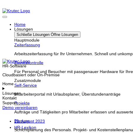
Home
Lösungen
Schließe Lösungen
Öffne Lösungen
Hauptmodule
Zeiterfassung
Arbeitszeiterfassung für Ihr Unternehmen. Schnell und unkompli
Zutrittskontrolle
HR-Software
Für Personal und Besucher mit passgenauer Hardware für Ihre
Cloudbasiert oder On-Premise
Zusatzmodule
Home
Self-Service
Lösungen
Mitarbeiterportal mit Urlaubsplaner, Überstundenanträge
Kontakt
Support
Projekte
Demo vereinbaren
Aufträge und Tätigkeiten pro Mitarbeiter erfassen und auswert
Planung
10. August 2023
HR-Lexikon
Schichtplanung des Personals. Projekt- und Kostenstellenplan