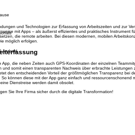
Hause
dungen und Technologien zur Erfassung von Arbeitszeiten und zur Verw
lsweise mit Apps – als äußerst effizientes und praktisches Instrument 
sonals
 setzen, die remote arbeiten. Bei diesen modernen, mobilen Arbeitsko
ie möglich erfolgen.
zeiterfassung
& Android
 App, die neben Zeiten auch GPS-Koordinaten der einzelnen Teammitgl
en und somit einen transparenten Nachweis über erbrachte Leistungen z
etet den entscheidenden Vorteil der größtmöglichen Transparenz bei d
üge. So können diese mit der App ganz einfach und ressourcenschonend
eine Dienstreise werden damit obsolet.
en Sie Ihre Firma sicher durch die digitale Transformation!