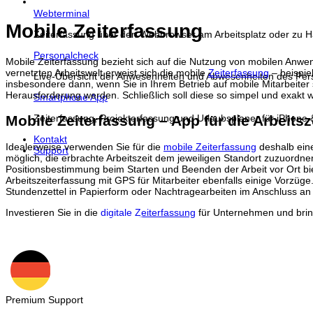
Webterminal
Mobile Zeiterfassung
Zeiterfassung über den Webbrowser am Arbeitsplatz oder zu 
Personalcheck
Mobile Zeiterfassung bezieht sich auf die Nutzung von mobilen Anwen
vernetzten Arbeitswelt erweist sich die mobile
Zeiterfassung
– beispie
Live-Übersicht der Anwesenheiten und Abwesenheiten des Per
insbesondere dann, wenn Sie in Ihrem Betrieb auf mobile Mitarbeiter
Herausforderung werden. Schließlich soll diese so simpel und exakt w
Smartphone App
Mobile Zeiterfassung – App für die Arbeits
Zeiterfassung, Projekterfassung und Urlaubsplaner für iPhone 
Kontakt
Idealerweise verwenden Sie für die
mobile Zeiterfassung
deshalb eine
Support
möglich, die erbrachte Arbeitszeit dem jeweiligen Standort zuzuordn
Positionsbestimmung beim Starten und Beenden der Arbeit vor Ort bi
Arbeitszeiterfassung mit GPS für Mitarbeiter ebenfalls einige Vorz
Stundenzettel in Papierform oder Nachtragearbeiten im Anschluss an 
Investieren Sie in die
digitale Zeiterfassung
für Unternehmen und bring
ZURÜCK ZUM HR-LEXIKON
Premium Support