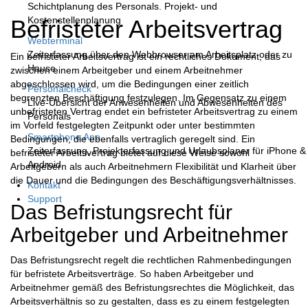
Schichtplanung des Personals. Projekt- und
Kostenstellenplanung
Befristeter Arbeitsvertrag
Webterminal
Zeiterfassung über den Webbrowser am Arbeitsplatz oder zu
Ein befristeter Arbeitsvertrag ist ein rechtliches Dokument, das
Hause
zwischen einem Arbeitgeber und einem Arbeitnehmer
abgeschlossen wird, um die Bedingungen einer zeitlich
Personalcheck
begrenzten Beschäftigung festzulegen. Im Gegensatz zu einem
Live-Übersicht der Anwesenheiten und Abwesenheiten des
unbefristeten Vertrag endet ein befristeter Arbeitsvertrag zu einem
Personals
im Vorfeld festgelegten Zeitpunkt oder unter bestimmten
Smartphone App
Bedingungen, die ebenfalls vertraglich geregelt sind. Ein
Zeiterfassung, Projekterfassung und Urlaubsplaner für iPhone &
befristeter Arbeitsvertrag bietet auf diese Weise sowohl
Android
Arbeitgebern als auch Arbeitnehmern Flexibilität und Klarheit über
die Dauer und die Bedingungen des Beschäftigungsverhältnisses.
Kontakt
Support
Das Befristungsrecht für
Arbeitgeber und Arbeitnehmer
Das Befristungsrecht regelt die rechtlichen Rahmenbedingungen
für befristete Arbeitsverträge. So haben Arbeitgeber und
Arbeitnehmer gemäß des Befristungsrechtes die Möglichkeit, das
Arbeitsverhältnis so zu gestalten, dass es zu einem festgelegten