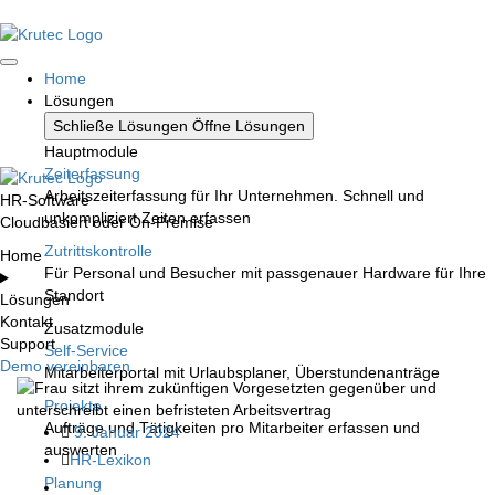
Home
Lösungen
Schließe Lösungen
Öffne Lösungen
Hauptmodule
Zeiterfassung
Arbeitszeiterfassung für Ihr Unternehmen. Schnell und
HR-Software
unkompliziert Zeiten erfassen
Cloudbasiert oder On-Premise
Zutrittskontrolle
Home
Für Personal und Besucher mit passgenauer Hardware für Ihre
Standort
Lösungen
Kontakt
Zusatzmodule
Support
Self-Service
Demo vereinbaren
Mitarbeiterportal mit Urlaubsplaner, Überstundenanträge
Projekte
Aufträge und Tätigkeiten pro Mitarbeiter erfassen und
9. Januar 2024
auswerten
HR-Lexikon
Planung